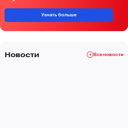
Узнать больше
Всероссийский проект «Первые в науке»
Школа КиберБезопасности Движения Первых
Всероссийский проект «Хранители истории»
Новости
Все новости
Всероссийский слет для наставников Движения Первых
Всероссийская программа «Мы — граждане России!»
Всероссийский проект «Первые в профессии»
Всероссийский проект «КВН.Первые»
Всероссийский проект «Первый студенческий»
Всероссийский проект «Профессиональная команда Первых»
Всероссийское физкультурное мероприятие «Вызов Первых»