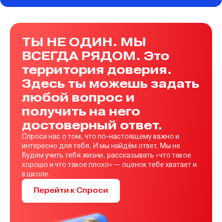
ТЫ НЕ ОДИН. МЫ
ВСЕГДА РЯДОМ. Это
территория доверия.
Здесь ты можешь задать
любой вопрос и
получить на него
достоверный ответ.
Спроси нас о том, что по-настоящему важно и
интересно для тебя. И мы найдём ответ. Мы не
будем учить тебя жизни, рассказывать «что такое
хорошо и что такое плохо» — оценок тебе хватает и
в школе.
Перейти к Спроси