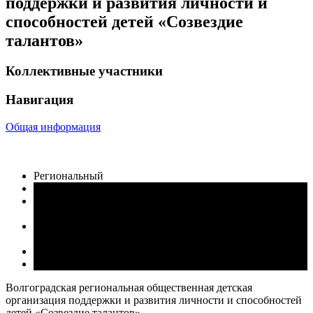
поддержки и развития личности и
способностей детей «Созвездие
талантов»
Коллективные участники
Навигация
Общая информация
Региональный
Волонтёрство и добровольчество. «БЛАГО ТВОРИ!»
Культура и искусство. «СОЗДАВАЙ И
ВДОХНОВЛЯЙ!»
Патриотизм и историческая память. «СЛУЖИ
ОТЕЧЕСТВУ!»
Туризм и путешествия. «ОТКРЫВАЙ СТРАНУ!»
Здоровый образ жизни. «БУДЬ ЗДОРОВ!»
Волгоградская региональная общественная детская
организация поддержки и развития личности и способностей
детей «Созвездие талантов»