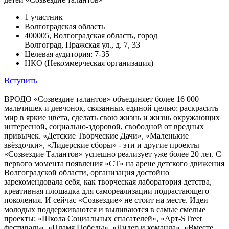
1 участник
Волгоградская область
400005, Волгоградская область, город
Волгоград, Пражская ул., д. 7, 33
Целевая аудитория: 7-35
НКО (Некоммерческая организация)
Вступить
ВРОДО «Созвездие талантов» объединяет более 16 000
мальчишек и девчонок, связанных единой целью: раскрасить
мир в яркие цвета, сделать свою жизнь и жизнь окружающих
интересной, социально-здоровой, свободной от вредных
привычек. «Детские Творческие Дачи», «Маленькие
звёздочки», «Лидерские сборы» - эти и другие проекты
«Созвездие Талантов» успешно реализует уже более 20 лет. С
первого момента появления «СТ» на арене детского движения
Волгоградской области, организация достойно
зарекомендовала себя, как творческая лаборатория детства,
креативная площадка для самореализации подрастающего
поколения. И сейчас «Созвездие» не стоит на месте. Идеи
молодых поддерживаются и выливаются в самые смелые
проекты: «Школа Социальных спасателей», «Арт-STreet
фестиваль», «Пламя Победы», «Лидер и команда», «Вместе