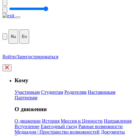
Ru
En
Войти/Зарегистрироваться
Кому
Участникам
Студентам
Родителям
Наставникам
Партнерам
О движении
О движении
История
Миссия и Ценности
Направления
Вступление
Ежегодный съезд
Равные возможности
Медиадом | Пространство возможностей
Документы