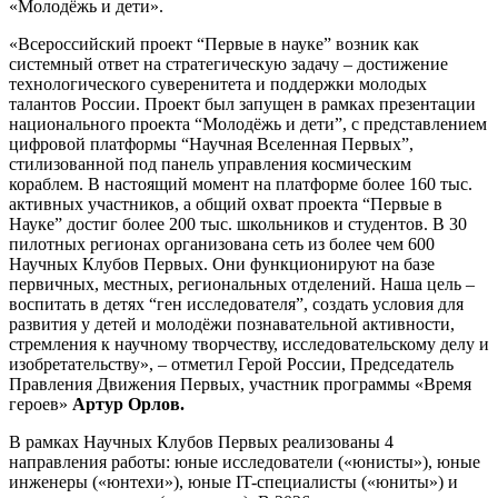
«Молодёжь и дети».
«Всероссийский проект “Первые в науке” возник как
системный ответ на стратегическую задачу – достижение
технологического суверенитета и поддержки молодых
талантов России. Проект был запущен в рамках презентации
национального проекта “Молодёжь и дети”, с представлением
цифровой платформы “Научная Вселенная Первых”,
стилизованной под панель управления космическим
кораблем. В настоящий момент на платформе более 160 тыс.
активных участников, а общий охват проекта “Первые в
Науке” достиг более 200 тыс. школьников и студентов. В 30
пилотных регионах организована сеть из более чем 600
Научных Клубов Первых. Они функционируют на базе
первичных, местных, региональных отделений. Наша цель –
воспитать в детях “ген исследователя”, создать условия для
развития у детей и молодёжи познавательной активности,
стремления к научному творчеству, исследовательскому делу и
изобретательству», – отметил Герой России, Председатель
Правления Движения Первых, участник программы «Время
героев»
Артур Орлов.
В рамках Научных Клубов Первых реализованы 4
направления работы: юные исследователи («юнисты»), юные
инженеры («юнтехи»), юные IT-специалисты («юниты») и