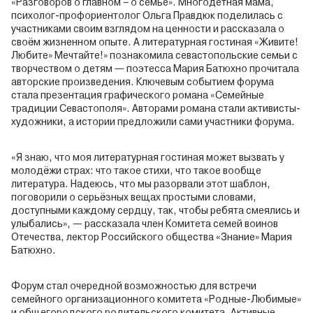
«Разговоров о главном – о семье». Многодетная мама,
психолог-профориентолог Ольга Правдюк поделилась с
участниками своим взглядом на ценности и рассказала о
своём жизненном опыте. А литературная гостиная «Живите!
Любите» Мечтайте!» познакомила севастопольские семьи с
творчеством о детям — поэтесса Мария Батюхно прочитала
авторские произведения. Ключевым событием форума
стала презентация графического романа «Семейные
традиции Севастополя». Авторами романа стали активисты-
художники, а истории предложили сами участники форума.
«Я знаю, что моя литературная гостиная может вызвать у
молодёжи страх: что такое стихи, что такое вообще
литература. Надеюсь, что мы разорвали этот шаблон,
поговорили о серьёзных вещах простыми словами,
доступными каждому сердцу, так, чтобы ребята смеялись и
улыбались», — рассказала член Комитета семей воинов
Отечества, лектор Российского общества «Знание» Мария
Батюхно.
Форум стал очередной возможностью для встречи
семейного организационного комитета «Родные-Любимые»
и общегородского родительского комитета. Активные