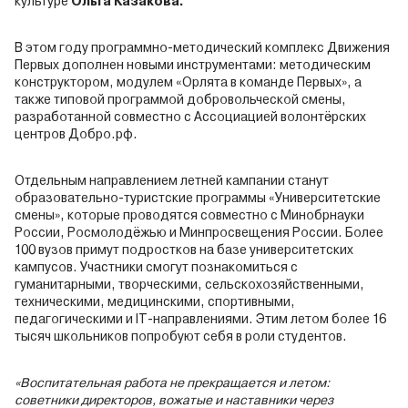
культуре
Ольга Казакова.
В этом году программно-методический комплекс Движения
Первых дополнен новыми инструментами: методическим
конструктором, модулем «Орлята в команде Первых», а
также типовой программой добровольческой смены,
разработанной совместно с Ассоциацией волонтёрских
центров Добро.рф.
Отдельным направлением летней кампании станут
образовательно-туристские программы «Университетские
смены», которые проводятся совместно с Минобрнауки
России, Росмолодёжью и Минпросвещения России. Более
100 вузов примут подростков на базе университетских
кампусов. Участники смогут познакомиться с
гуманитарными, творческими, сельскохозяйственными,
техническими, медицинскими, спортивными,
педагогическими и IT-направлениями. Этим летом более 16
тысяч школьников попробуют себя в роли студентов.
«Воспитательная работа не прекращается и летом:
советники директоров, вожатые и наставники через