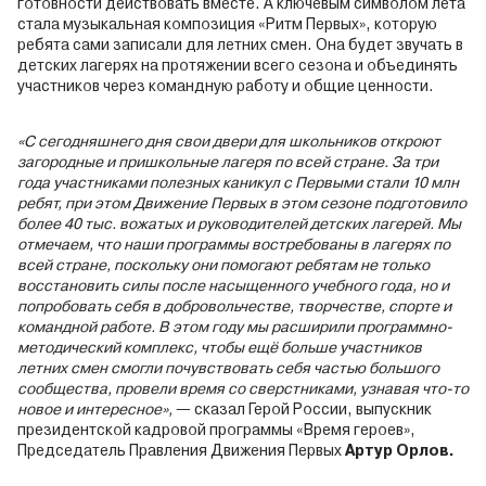
готовности действовать вместе. А ключевым символом лета
стала музыкальная композиция «Ритм Первых», которую
ребята сами записали для летних смен. Она будет звучать в
детских лагерях на протяжении всего сезона и объединять
участников через командную работу и общие ценности.
«С сегодняшнего дня свои двери для школьников откроют
загородные и пришкольные лагеря по всей стране. За три
года участниками полезных каникул с Первыми стали 10 млн
ребят, при этом Движение Первых в этом сезоне подготовило
более 40 тыс. вожатых и руководителей детских лагерей. Мы
отмечаем, что наши программы востребованы в лагерях по
всей стране, поскольку они помогают ребятам не только
восстановить силы после насыщенного учебного года, но и
попробовать себя в добровольчестве, творчестве, спорте и
командной работе. В этом году мы расширили программно-
методический комплекс, чтобы ещё больше участников
летних смен смогли почувствовать себя частью большого
сообщества, провели время со сверстниками, узнавая что-то
новое и интересное»,
— сказал Герой России, выпускник
президентской кадровой программы «Время героев»,
Председатель Правления Движения Первых
Артур Орлов.