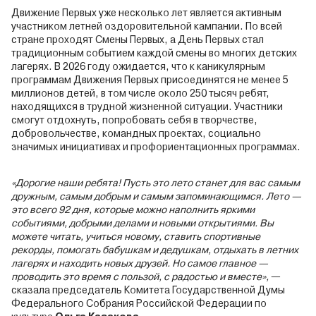
Движение Первых уже несколько лет является активным
участником летней оздоровительной кампании. По всей
стране проходят Смены Первых, а День Первых стал
традиционным событием каждой смены во многих детских
лагерях. В 2026 году ожидается, что к каникулярным
программам Движения Первых присоединятся не менее 5
миллионов детей, в том числе около 250 тысяч ребят,
находящихся в трудной жизненной ситуации. Участники
смогут отдохнуть, попробовать себя в творчестве,
добровольчестве, командных проектах, социально
значимых инициативах и профориентационных программах.
«Дорогие наши ребята! Пусть это лето станет для вас самым
дружным, самым добрым и самым запоминающимся. Лето —
это всего 92 дня, которые можно наполнить яркими
событиями, добрыми делами и новыми открытиями. Вы
можете читать, учиться новому, ставить спортивные
рекорды, помогать бабушкам и дедушкам, отдыхать в летних
лагерях и находить новых друзей. Но самое главное —
проводить это время с пользой, с радостью и вместе»,
—
сказала председатель Комитета Государственной Думы
Федерального Собрания Российской Федерации по