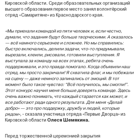
Кировской области. Среди образовательных организаций
высшего образования первое место занял волонтёрский
отряд «Самаритяне» из Краснодарского края.
«Мы приехали командой из пяти человек и, если честно,
думали, что задания будут больше творческими. А оказалось
— всё намного серьезнее и сложнее. Но мы справились:
быстро включались, делили задачи, что-то придумывали,
вырезали, клеили, рисовали, готовили выступления. Я
выступала за команду на всех этапах, ребята очень
поддерживали, и это правда помогало. Когда объявили наш
отряд, мы просто закричали! Я схватила флаг, и мы побежали
на сцену — даже немного запинались от эмоций. В тот
момент было такое чувство: “Всё получилось, мы смогли!”.
Этот конкурс научил меня больше доверять команде. Здесь
очень важно понимать, что каждый старается как может, и
все работают ради одного результата. Для меня «Делай
добро» — это про поддержку, дружбу и людей, которые
рядом»,
- сказала участница отряда «Первые Дворца» из
Кировской области
Олеся Шемякина.
Перед торжественной церемонией закрытия