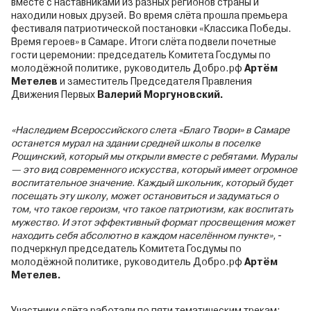
вместе с наставниками из разных регионов страны и
находили новых друзей. Во время слёта прошла премьера
фестиваля патриотической постановки «Классика Победы.
Время героев» в Самаре. Итоги слёта подвели почетные
гости церемонии: председатель Комитета Госдумы по
молодёжной политике, руководитель Добро.рф
Артём
Метелев
и заместитель Председателя Правления
Движения Первых
Валерий Моргуновский.
«Наследием Всероссийского слета «Благо Твори» в Самаре
останется мурал на здании средней школы в поселке
Рощинский, который мы открыли вместе с ребятами. Муралы
— это вид современного искусства, который имеет огромное
воспитательное значение. Каждый школьник, который будет
посещать эту школу, может остановиться и задуматься о
том, что такое героизм, что такое патриотизм, как воспитать
мужество. И этот эффективный формат просвещения может
находить себя абсолютно в каждом населённом пункте»,
-
подчеркнул председатель Комитета Госдумы по
молодёжной политике, руководитель Добро.рф
Артём
Метелев.
Участники слёта работали по пяти тематическим трекам: