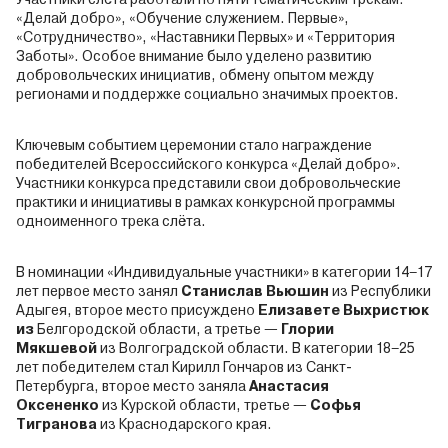
«Делай добро», «Обучение служением. Первые»,
«Сотрудничество», «Наставники Первых» и «Территория
Заботы». Особое внимание было уделено развитию
добровольческих инициатив, обмену опытом между
регионами и поддержке социально значимых проектов.
Ключевым событием церемонии стало награждение
победителей Всероссийского конкурса «Делай добро».
Участники конкурса представили свои добровольческие
практики и инициативы в рамках конкурсной программы
одноименного трека слёта.
В номинации «Индивидуальные участники» в категории 14–17
лет первое место занял
Станислав Вьюшин
из Республики
Адыгея, второе место присуждено
Елизавете Выхристюк
из
Белгородской области, а третье —
Глории
Мякшевой
из Волгоградской области. В категории 18–25
лет победителем стал Кирилл Гончаров из Санкт-
Петербурга, второе место заняла
Анастасия
Оксененко
из Курской области, третье —
Софья
Тигранова
из Краснодарского края.