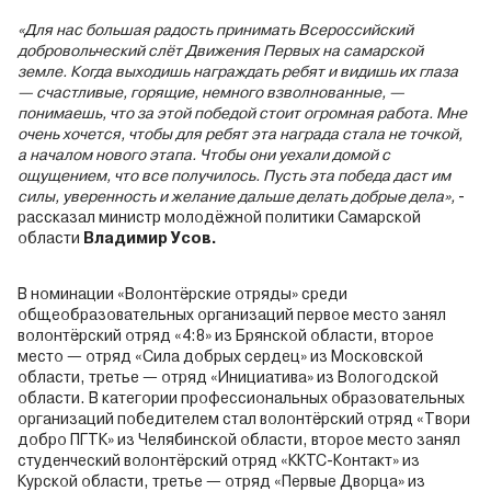
«Для нас большая радость принимать Всероссийский
добровольческий слёт Движения Первых на самарской
земле. Когда выходишь награждать ребят и видишь их глаза
— счастливые, горящие, немного взволнованные, —
понимаешь, что за этой победой стоит огромная работа. Мне
очень хочется, чтобы для ребят эта награда стала не точкой,
а началом нового этапа. Чтобы они уехали домой с
ощущением, что все получилось. Пусть эта победа даст им
силы, уверенность и желание дальше делать добрые дела»,
-
рассказал министр молодёжной политики Самарской
области
Владимир Усов.
В номинации «Волонтёрские отряды» среди
общеобразовательных организаций первое место занял
волонтёрский отряд «4:8» из Брянской области, второе
место — отряд «Сила добрых сердец» из Московской
области, третье — отряд «Инициатива» из Вологодской
области. В категории профессиональных образовательных
организаций победителем стал волонтёрский отряд «Твори
добро ПГТК» из Челябинской области, второе место занял
студенческий волонтёрский отряд «ККТС-Контакт» из
Курской области, третье — отряд «Первые Дворца» из